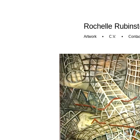
Rochelle Rubinst
Artwork
•
C.V.
•
Contac