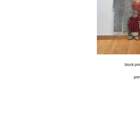
block pri
pre