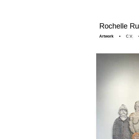
Rochelle Ru
Artwork
•
C.V.